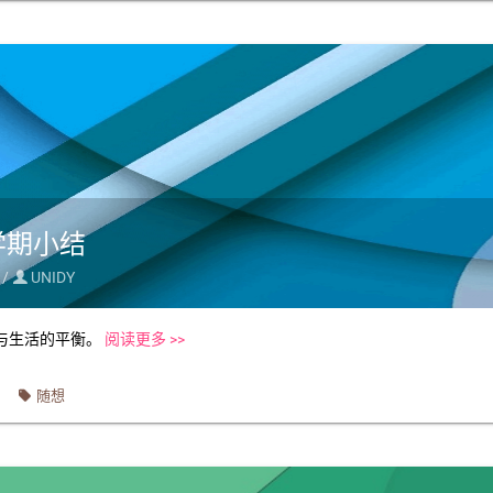
学期小结
 /
UNIDY

与生活的平衡。
阅读更多 >>
随想