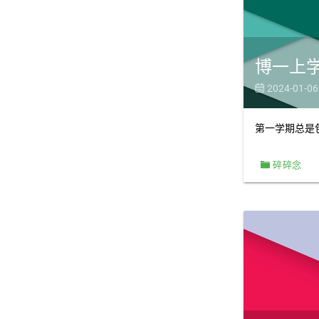
博一上
2024-01-06

第一学期总是
碎碎念