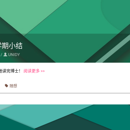
学期小结
 /
UNIDY

地读完博士！
阅读更多 >>
随想