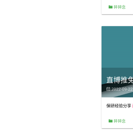
碎碎念
直博推
2022-09-22

保研经验分享
碎碎念