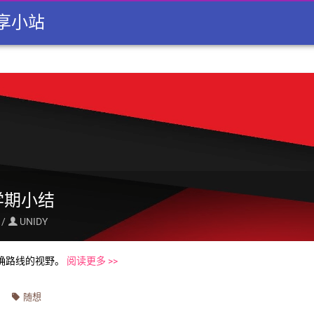
享小站
学期小结
 /
UNIDY

确路线的视野。
阅读更多 >>
随想