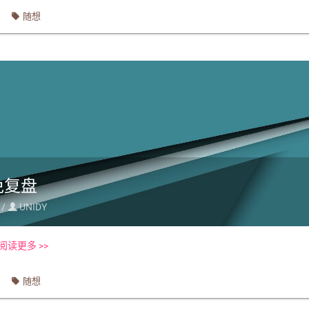
随想
免复盘
 /
UNIDY

阅读更多 >>
随想