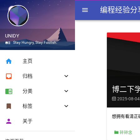
编程经验分
menu
UNIDY
art_track
Stay Hungry, Stay Foolish.
home
主页
inbox
keyboard_arrow_down
归档
博二下
chrome_reader_mode
八月 2025
keyboard_arrow_down
分类
1
2025-08-04

一月 2025
1
bookmark
代码控
keyboard_arrow_down
标签
4
六月 2024
1
想拥有看清正
技术宅
9
person
Android
关于
1
一月 2024
2
碎碎念
20
C++
碎碎念
4
十二月 2023
1