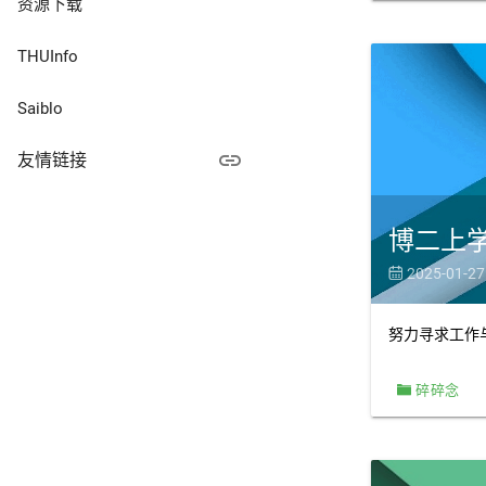
资源下载
Docker
1
九月 2023
2
THUInfo
JavaScript
3
六月 2023
2
JetBrains
2
Saiblo
三月 2023
1
Kotlin
1
link
友情链接
一月 2023
1
Linux
2
迪兰特的小屋
十一月 2022
1
PyCharm
博二上
1
Ashitemaru
十月 2022
1
2025-01-27

Python
1
猫猫窝
九月 2022
2
游记
1
努力寻求工作
七月 2022
2
随想
21
六月 2022
碎碎念
1
一月 2022
1
六月 2021
1