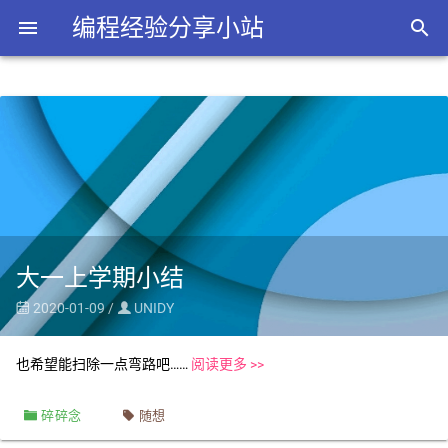
编程经验分享小站
menu
search
大一上学期小结
2020-01-09 /
UNIDY


也希望能扫除一点弯路吧……
阅读更多 >>
碎碎念
随想